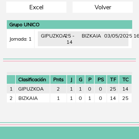
Excel
Volver
Grupo UNICO
GIPUZKOA
25 -
BIZKAIA
03/05/2025 16
Jornada: 1
14
Clasificación
Pnts
J
G
P
PS
TF
TC
1
GIPUZKOA
2
1
1
0
0
25
14
2
BIZKAIA
1
1
0
1
0
14
25