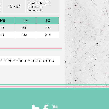
A
IPARRALDE
40 - 34
.
Paul Ortiz, I.
.
Cassaing, C.
PS
TF
TC
0
40
34
0
34
40
Calendario de resultados