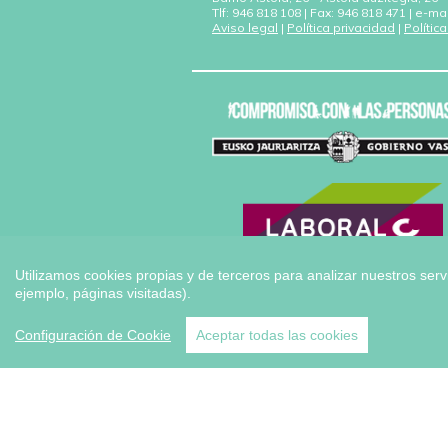
Tlf: 946 818 108 | Fax: 946 818 471 | e-ma
Aviso legal
|
Política privacidad
|
Polític
Utilizamos cookies propias y de terceros para analizar nuestros serv
ejemplo, páginas visitadas).
Configuración de Cookie
Aceptar todas las cookies