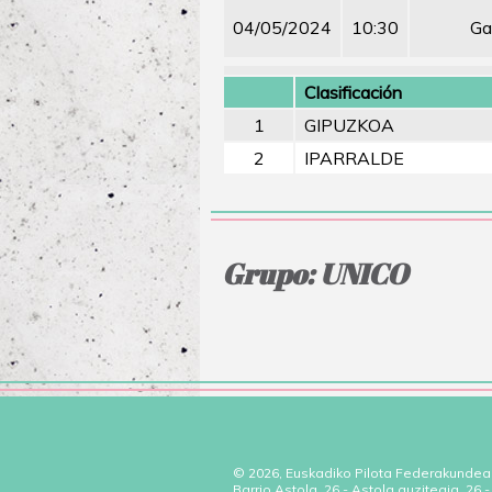
04/05/2024
10:30
Ga
Clasificación
1
GIPUZKOA
2
IPARRALDE
Grupo: UNICO
© 2026, Euskadiko Pilota Federakundea
Barrio Astola, 26 - Astola auzitegia, 26