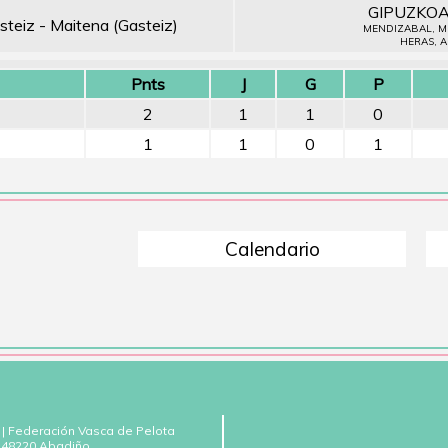
GIPUZKO
steiz - Maitena (Gasteiz)
MENDIZABAL, M
HERAS, A
Pnts
J
G
P
2
1
1
0
1
1
0
1
Calendario
 | Federación Vasca de Pelota
 - 48220 Abadiño