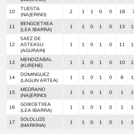
TUESTA
10
2
1
1
0
0
18
(NAJERINO)
BENGOETXEA
11
1
1
0
1
0
13
1
(LEA IBARRA)
SAEZ DE
12
ASTEASU
1
1
0
1
0
11
1
(AGURAIN)
MENDIZABAL
13
1
1
0
1
0
10
1
(KURENE)
DOMINGUEZ
14
1
1
0
1
0
8
1
(LAGUN ARTEA)
MEDRANO
15
1
1
0
1
0
1
1
(NAJERINO)
GOIKOETXEA
16
1
1
0
1
0
1
1
(LEA IBARRA)
SOLOLUZE
17
1
1
0
1
0
1
1
(MARKINA)