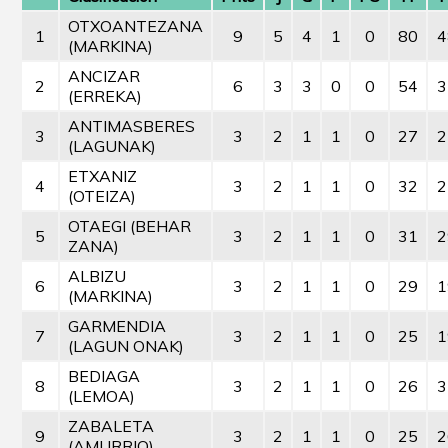
OTXOANTEZANA
1
9
5
4
1
0
80
4
(MARKINA)
ANCIZAR
2
6
3
3
0
0
54
3
(ERREKA)
ANTIMASBERES
3
3
2
1
1
0
27
2
(LAGUNAK)
ETXANIZ
4
3
2
1
1
0
32
2
(OTEIZA)
OTAEGI (BEHAR
5
3
2
1
1
0
31
2
ZANA)
ALBIZU
6
3
2
1
1
0
29
1
(MARKINA)
GARMENDIA
7
3
2
1
1
0
25
1
(LAGUN ONAK)
BEDIAGA
8
3
2
1
1
0
26
3
(LEMOA)
ZABALETA
9
3
2
1
1
0
25
2
(AMURRIO)