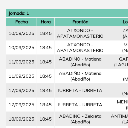
Jornada: 1
Fecha
Hora
Frontón
Lo
ATXONDO -
Z
10/09/2025
18:45
APATAMONASTERIO
(
ATXONDO -
M
10/09/2025
18:45
APATAMONASTERIO
(N
ABADIÑO - Matiena
GA
11/09/2025
18:45
(Abadiño)
(LAGU
ABADIÑO - Matiena
11/09/2025
18:45
(Abadiño)
(
17/09/2025
18:45
IURRETA - IURRETA
(N
MEN
17/09/2025
18:45
IURRETA - IURRETA
ABADIÑO - Zelaieta
ANTIM
18/09/2025
18:45
(Abadiño)
(L