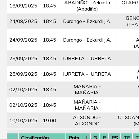
ABADIÑO - Zelaieta
OTAEG
18/09/2025
18:45
(Abadiño)
BEN
24/09/2025
18:45
Durango - Ezkurdi J.A.
(LEA
24/09/2025
18:45
Durango - Ezkurdi J.A.
(
25/09/2025
18:45
IURRETA - IURRETA
25/09/2025
18:45
IURRETA - IURRETA
MAÑARIA -
02/10/2025
18:45
MAÑARIA.
MAÑARIA -
02/10/2025
18:45
MAÑARIA.
ATXONDO -
OTXOAN
10/10/2025
19:00
ATXONDO
(
Clasificación
Pnts
J
G
P
PS
TF
T