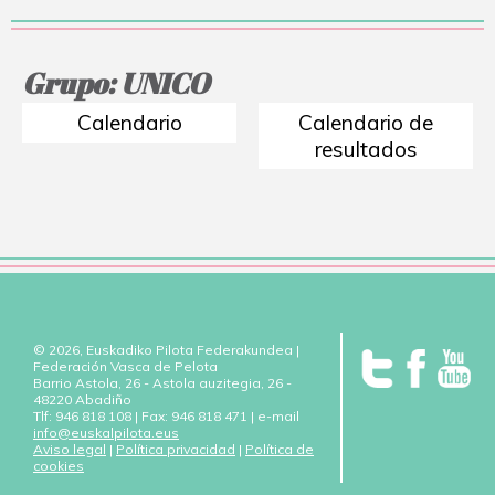
Grupo: UNICO
Calendario
Calendario de
resultados
© 2026, Euskadiko Pilota Federakundea |
Federación Vasca de Pelota
Barrio Astola, 26 - Astola auzitegia, 26 -
48220 Abadiño
Tlf: 946 818 108 | Fax: 946 818 471 | e-mail
info@euskalpilota.eus
Aviso legal
|
Política privacidad
|
Política de
cookies