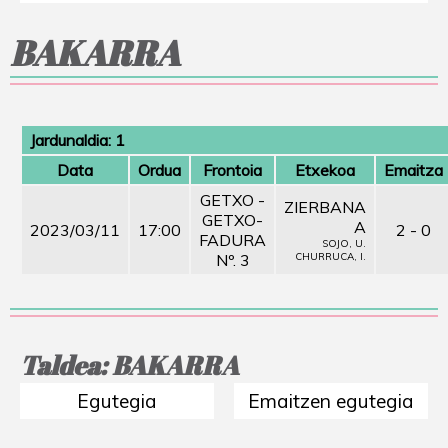
BAKARRA
Jardunaldia: 1
Data
Ordua
Frontoia
Etxekoa
Emaitza
GETXO -
ZIERBANA
GETXO-
A
2023/03/11
17:00
2 - 0
FADURA
SOJO, U.
Nº. 3
CHURRUCA, I.
Taldea: BAKARRA
Egutegia
Emaitzen egutegia