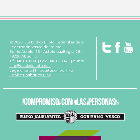
© 2026, Euskadiko Pilota Federakundea |
Federación Vasca de Pelota
Barrio Astola, 26 - Astola auzitegia, 26 -
48220 Abadiño
Tlf: 946 818 108 | Fax: 946 818 471 | e-mail
info@euskalpilota.eus
Lege oharra
|
Pribatutasun politika
|
Cookies pribatutasuna