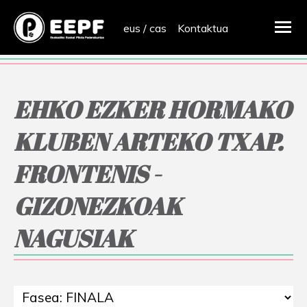
eus
/
cas
Kontaktua
EHKO EZKER HORMAKO
KLUBEN ARTEKO TXAP.
FRONTENIS -
GIZONEZKOAK
NAGUSIAK