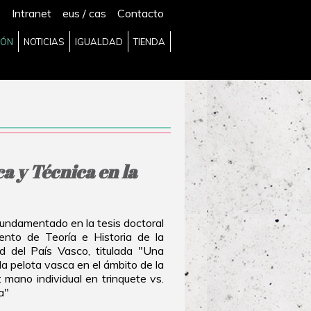
Intranet
eus
/
cas
Contacto
IÓN
NOTICIAS
IGUALDAD
TIENDA
ca y Técnica en la
 fundamentado en la tesis doctoral
ento de Teoría e Historia de la
d del País Vasco, titulada "Una
la pelota vasca en el ámbito de la
: mano individual en trinquete vs.
a"