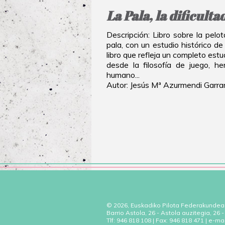
La Pala, la dificult
Descripción: Libro sobre la pel
pala, con un estudio histórico 
libro que refleja un completo estu
desde la filosofía de juego, he
humano...
Autor: Jesús Mª Azurmendi Garra
© 2026, Euskadiko Pilota Federakundea
Barrio Astola, 26 - Astola auzitegia, 26
Tlf: 946 818 108 | Fax: 946 818 471 | e-ma