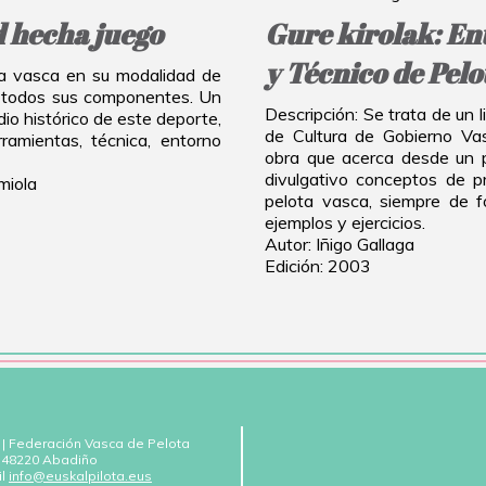
ad hecha juego
Gure kirolak: En
y Técnico de Pelo
ota vasca en su modalidad de
de todos sus componentes. Un
Descripción: Se trata de un 
dio histórico de este deporte,
de Cultura de Gobierno Va
rramientas, técnica, entorno
obra que acerca desde un p
divulgativo conceptos de pr
miola
pelota vasca, siempre de 
ejemplos y ejercicios.
Autor: Iñigo Gallaga
Edición: 2003
 | Federación Vasca de Pelota
 - 48220 Abadiño
il
info@euskalpilota.eus