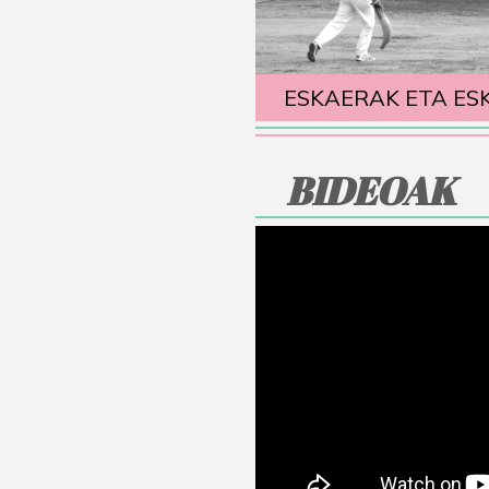
ESKAERAK ETA ES
BIDEOAK