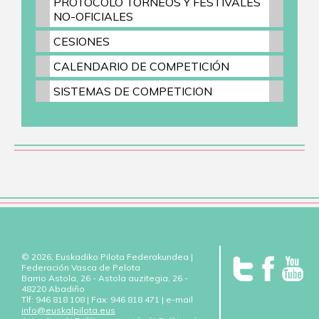
PROTOCOLO TORNEOS Y FESTIVALES
NO-OFICIALES
CESIONES
CALENDARIO DE COMPETICIÓN
SISTEMAS DE COMPETICION
© 2026, Euskadiko Pilota Federakundea |
Federación Vasca de Pelota
Barrio Astola, 26 - Astola auzitegia, 26 -
48220 Abadiño
Tlf: 946 818 108 | Fax: 946 818 471 | e-mail
info@euskalpilota.eus