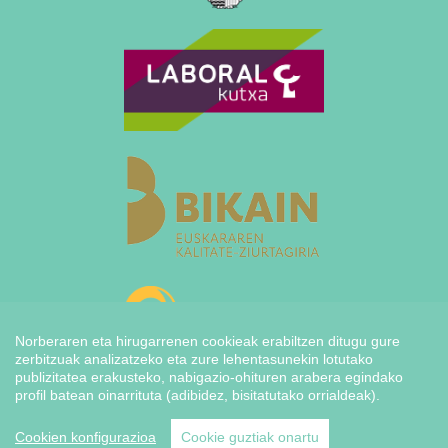
Norberaren eta hirugarrenen cookieak erabiltzen ditugu gure
zerbitzuak analizatzeko eta zure lehentasunekin lotutako
publizitatea erakusteko, nabigazio-ohituren arabera egindako
profil batean oinarrituta (adibidez, bisitatutako orrialdeak).
Cookien konfigurazioa
Cookie guztiak onartu