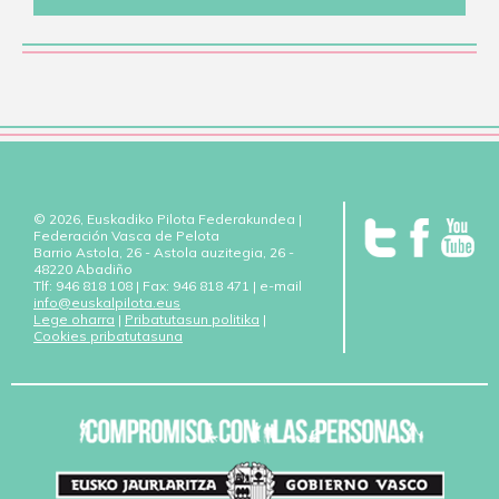
© 2026, Euskadiko Pilota Federakundea |
Federación Vasca de Pelota
Barrio Astola, 26 - Astola auzitegia, 26 -
48220 Abadiño
Tlf: 946 818 108 | Fax: 946 818 471 | e-mail
info@euskalpilota.eus
Lege oharra
|
Pribatutasun politika
|
Cookies pribatutasuna