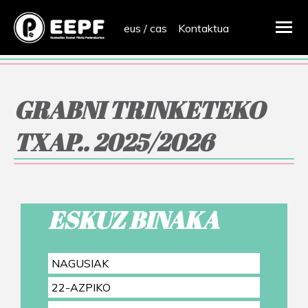
eus
/
cas
Kontaktua
GRABNI TRINKETEKO
TXAP.. 2025/2026
ESKUZ BINAKA
NAGUSIAK
22-AZPIKO