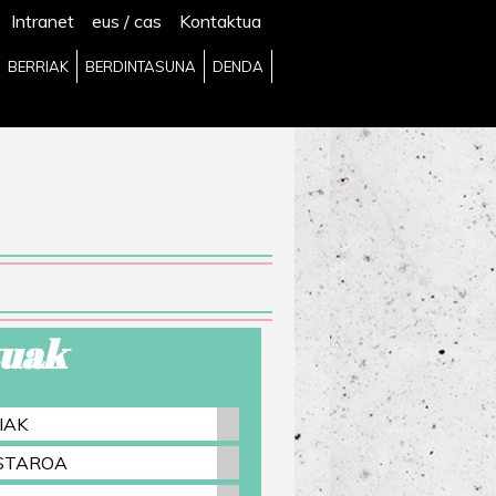
Intranet
eus
/
cas
Kontaktua
BERRIAK
BERDINTASUNA
DENDA
uak
IAK
ASTAROA