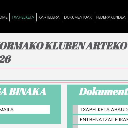
OME
TXAPELKETA
KARTELERA
DOKUMENTUAK
FEDERAKUNDEA
HORMAKO KLUBEN ARTEKO
26
A BINAKA
Dokument
MAILA
TXAPELKETA ARAUD
ENTRENATZAILE IK