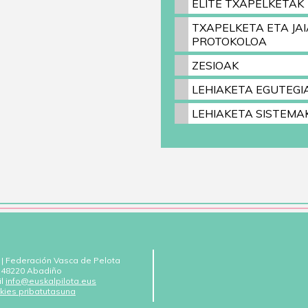
ELITE TXAPELKETAK
TXAPELKETA ETA JAI
PROTOKOLOA
ZESIOAK
LEHIAKETA EGUTEGI
LEHIAKETA SISTEMA
 | Federación Vasca de Pelota
 - 48220 Abadiño
il
info@euskalpilota.eus
kies pribatutasuna