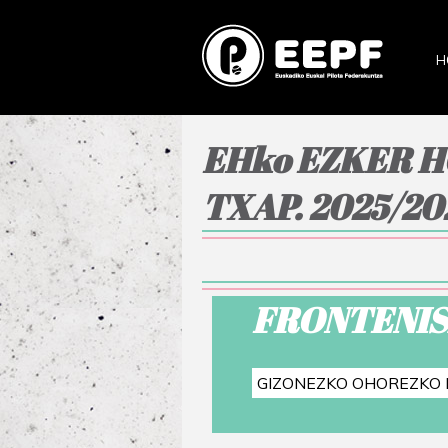
H
EHko EZKER 
TXAP. 2025/20
FRONTENIS
GIZONEZKO OHOREZKO 