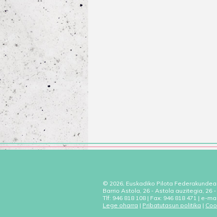
© 2026, Euskadiko Pilota Federakundea
Barrio Astola, 26 - Astola auzitegia, 26
Tlf: 946 818 108 | Fax: 946 818 471 | e-ma
Lege oharra
|
Pribatutasun politika
|
Coo