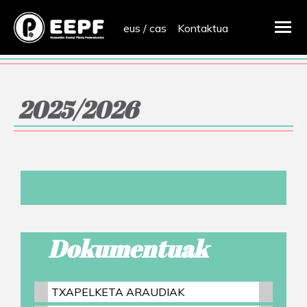
eus
/
cas
Kontaktua
2025/2026
Dokumentuak
TXAPELKETA ARAUDIAK