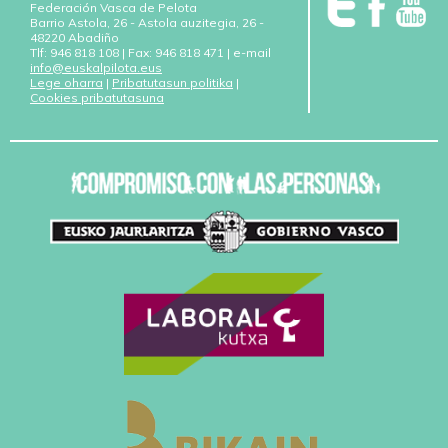
Federación Vasca de Pelota
Barrio Astola, 26 - Astola auzitegia, 26 -
48220 Abadiño
Tlf: 946 818 108 | Fax: 946 818 471 | e-mail
info@euskalpilota.eus
Lege oharra
|
Pribatutasun politika
|
Cookies pribatutasuna