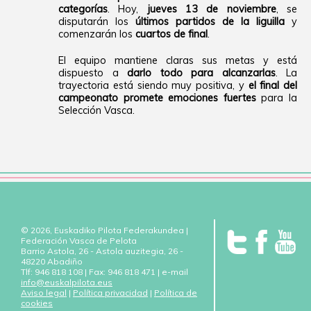
categorías
. Hoy,
jueves 13 de noviembre
, se
disputarán los
últimos partidos de la liguilla
y
comenzarán los
cuartos de final
.
El equipo mantiene claras sus metas y está
dispuesto a
darlo todo para alcanzarlas
. La
trayectoria está siendo muy positiva, y
el final del
campeonato promete emociones fuertes
para la
Selección Vasca.
© 2026, Euskadiko Pilota Federakundea |
Federación Vasca de Pelota
Barrio Astola, 26 - Astola auzitegia, 26 -
48220 Abadiño
Tlf: 946 818 108 | Fax: 946 818 471 | e-mail
info@euskalpilota.eus
Aviso legal
|
Política privacidad
|
Política de
cookies