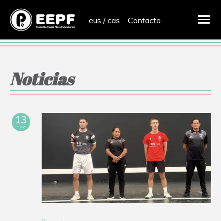
eus
/
cas
Contacto
Noticias
13
nov