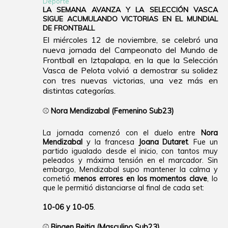
Deporte
LA SEMANA AVANZA Y LA SELECCIÓN VASCA
SIGUE ACUMULANDO VICTORIAS EN EL MUNDIAL
DE FRONTBALL
El miércoles 12 de noviembre, se celebró una
nueva jornada del Campeonato del Mundo de
Frontball en Iztapalapa, en la que la Selección
Vasca de Pelota volvió a demostrar su solidez
con tres nuevas victorias, una vez más en
distintas categorías.
⚾
Nora Mendizabal (Femenino Sub23)
La jornada comenzó con el duelo entre
Nora
Mendizabal
y la francesa
Joana Dutaret
. Fue un
partido igualado desde el inicio, con tantos muy
peleados y máxima tensión en el marcador. Sin
embargo, Mendizabal supo mantener la calma y
cometió
menos errores en los momentos clave
, lo
que le permitió distanciarse al final de cada set:
10-06 y 10-05
.
⚾
Bingen Beitia (Masculino Sub23)