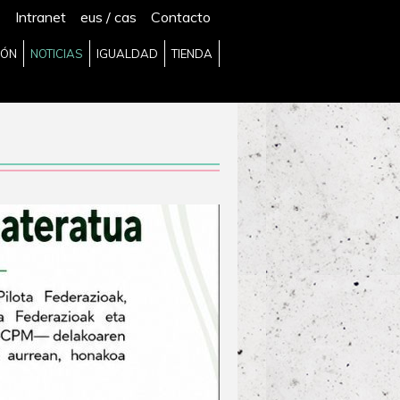
Intranet
eus
/
cas
Contacto
IÓN
NOTICIAS
IGUALDAD
TIENDA