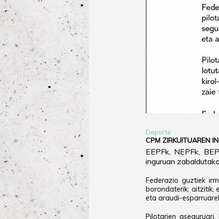
Deporte
CPM ZIRKUITUAREN I
EEPFk, NEPFk, BEPF
inguruan zabaldutako
Federazio guztiek ir
borondaterik; aitzitik
eta araudi-esparruare
Pilotarien aseguruari,