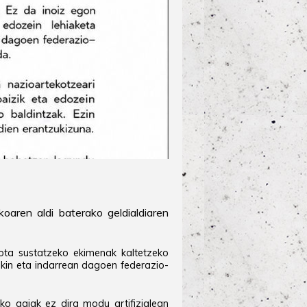
ren aldi baterako geldialdiaren
lota sustatzeko ekimenak kaltetzeko
rekin eta indarrean dagoen federazio-
tako gaiak ez dira modu artifizialean