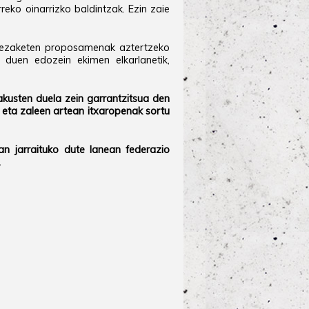
reko oinarrizko baldintzak. Ezin zaie
u dezaketen proposamenak aztertzeko
i duen edozein ekimen elkarlanetik,
akusten duela zein garrantzitsua den
en eta zaleen artean itxaropenak sortu
an jarraituko dute lanean federazio
.