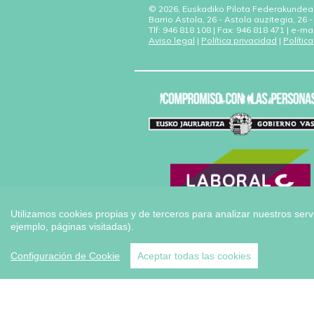
© 2026, Euskadiko Pilota Federakundea
Barrio Astola, 26 - Astola auzitegia, 26
Tlf: 946 818 108 | Fax: 946 818 471 | e-ma
Aviso legal
|
Política privacidad
|
Polític
Utilizamos cookies propias y de terceros para analizar nuestros serv
ejemplo, páginas visitadas).
Configuración de Cookie
Aceptar todas las cookies