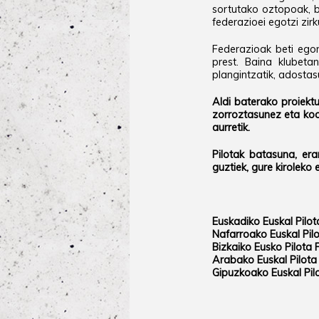
sortutako oztopoak, ba
federazioei egotzi zir
Federazioak beti ego
prest. Baina klubeta
plangintzatik, adostas
Aldi baterako proiekt
zorroztasunez eta koor
aurretik.
Pilotak batasuna, era
guztiek, gure kiroleko 
Euskadiko Euskal Pilo
Nafarroako Euskal Pil
Bizkaiko Eusko Pilota
Arabako Euskal Pilota
Gipuzkoako Euskal Pil