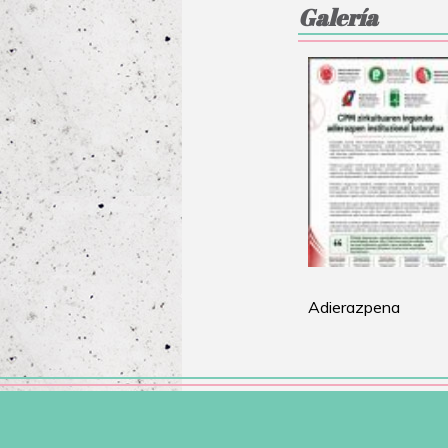
Galería
Adierazpena