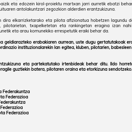
izik eta edozein kirol-proiektu martxan jarri aurretik ebatzi behar
kuituaren antolakuntzari zegozkion alderdien erantzukizuna.
n dira elkarrizketarako eta pilota afizionatua hobetzen lagund
n, pilotarietan, txapelketetan eta rankingetan eragina izan nah
unetik eta arau komunekiko errespetutik eraiki behar da.
ua geldiarazteko erabakiaren aurrean, uste dugu gertatutakoak er
dinazio instituzionalarekin lan egitea, kluben, pilotarien, babesle
ntzukizuna eta partekatutako irtenbideak behar ditu. Ildo horret
eragile guztiekin batera, pilotaren oraina eta etorkizuna sendotzeko
ta Federakuntza
ota Federazioa
 Federakuntza
 Federazioa
ota Federazioa