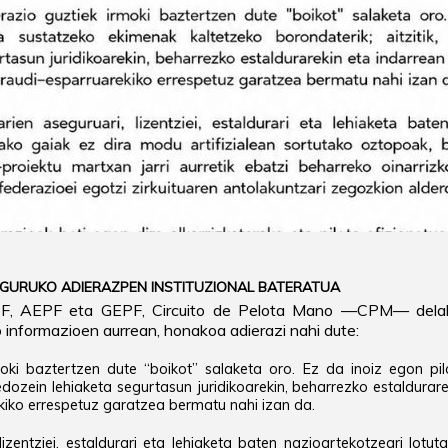
NGURUKO ADIERAZPEN INSTITUZIONAL BATERATUA
, AEPF eta GEPF, Circuito de Pelota Mano —CPM— delakoa
 informazioen aurrean, honakoa adierazi nahi dute:
moki baztertzen dute “boikot” salaketa oro. Ez da inoiz egon pi
, edozein lehiaketa segurtasun juridikoarekin, beharrezko estaldura
kiko errespetuz garatzea bermatu nahi izan da.
 lizentziei, estaldurari eta lehiaketa baten nazioartekotzeari lotu