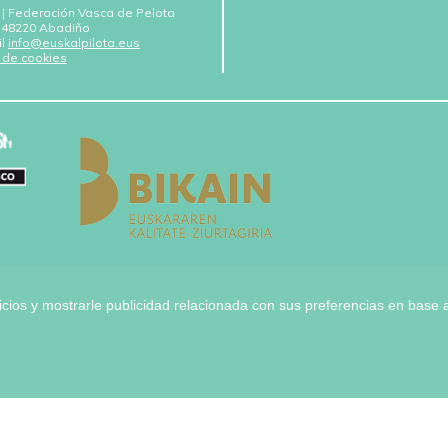
 | Federación Vasca de Pelota
 - 48220 Abadiño
il
info@euskalpilota.eus
a de cookies
icios y mostrarle publicidad relacionada con sus preferencias en base a